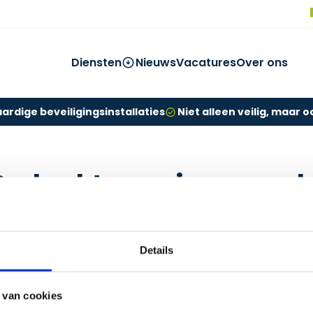
Diensten
Nieuws
Vacatures
Over ons
rdige beveiligingsinstallaties
Niet alleen veilig, maar 
Bedankt voor je verzoek
ebben je bericht ontvangen en nemen spoedig contact m
op. Bedankt voor je interesse in Koppelaar Beveiling!
Details
Terug naar home
 van cookies