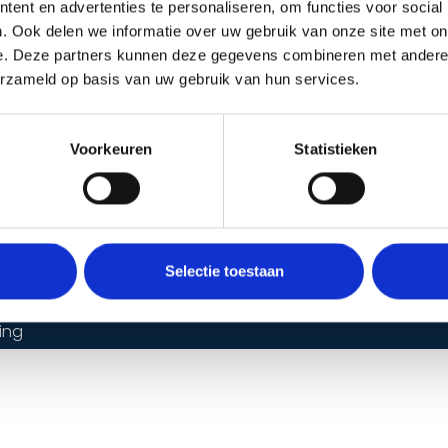
ent en advertenties te personaliseren, om functies voor social
. Ook delen we informatie over uw gebruik van onze site met on
e oplossingen
Over ons
e. Deze partners kunnen deze gegevens combineren met andere i
aakbeveiliging
Over ons
erzameld op basis van uw gebruik van hun services.
rabeveiliging
Vacatures
Niewsbrief ontvangen?
dbeveiliging
Voorkeuren
Statistieken
verlichting
gangscontrole
Selectie toestaan
ring