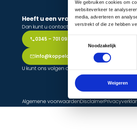
We gebruiken cookies om cont
websiteverkeer te analyseren
Onz
media, adverteren en analys
Heeft u een vraag?
Inbr
verstrekt of die ze hebben v
Dan kunt u contact opnemen
Came
Toestemmingsselectie
0345 – 701 093
Bran
Noodzakelijk
Nood
Toe
info@koppelaarbeveiliging.nl
U kunt ons volgen op:
Weigeren
Algemene voorwaarden
Disclaimer
Privacyverkla