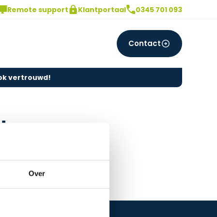
Remote support
Klantportaal
0345 701 093
Contact
ook vertrouwd!
!
et je
Over